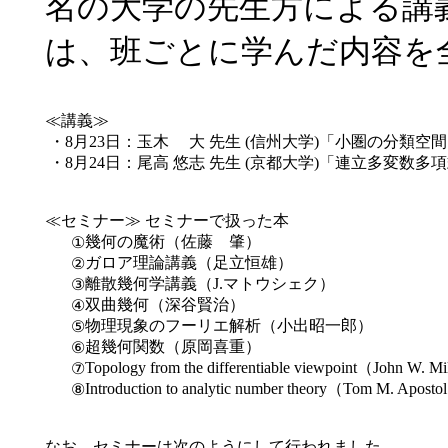
名の大学の先生方による講
は、班ごとに学んだ内容を
≪講義≫
・
8月23日：玉木 大 先生 (信州大学)「小圏の分類空
・
8月24日：尾高 悠志 先生 (京都大学)「連立多変数
≪セミナー≫ セミナーで扱った本
幾何の魔術（佐藤 肇）
①
ガロア理論講義（足立恒雄）
②
離散幾何学講義（J.マトウシェク）
③
双曲幾何（深谷賢治）
④
物理現象のフーリエ解析（小出昭一郎）
⑤
超幾何関数（原岡喜重）
⑥
Topology from the differentiable viewpoint（John W. M
⑦
Introduction to analytic number theory（Tom M. Apost
⑧
なお、セミナーは次のようにして行われました。